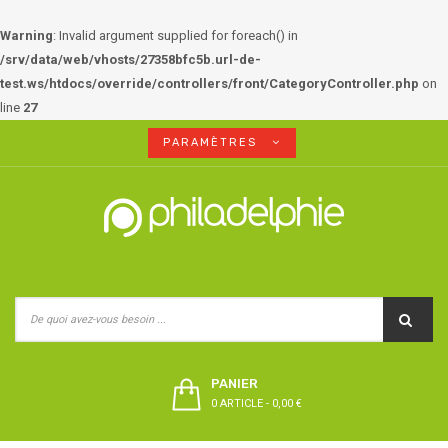
Warning
: Invalid argument supplied for foreach() in
/srv/data/web/vhosts/27358bfc5b.url-de-
test.ws/htdocs/override/controllers/front/CategoryController.php
on
line
27
PARAMÈTRES
PANIER
0 ARTICLE
-
0,00 €