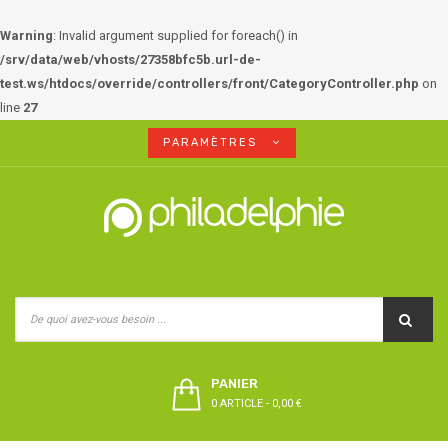
Warning
: Invalid argument supplied for foreach() in
/srv/data/web/vhosts/27358bfc5b.url-de-
test.ws/htdocs/override/controllers/front/CategoryController.php
on
line
27
PARAMÈTRES
PANIER
0 ARTICLE
-
0,00 €