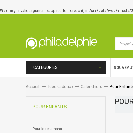
Warning
: Invalid argument supplied for foreach() in
/srv/data/web/vhosts/2
CATÉGORIES
NOUVEAU
Accueil
&gt;
Idée cadeaux
>
Calendriers
>
Pour Enfant
POU
POUR ENFANTS
Pour les mamans