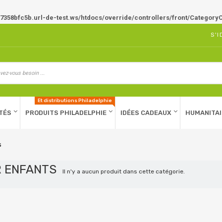
7358bfc5b.url-de-test.ws/htdocs/override/controllers/front/CategoryC
S'I
Et distributions Philadelphie
TÉS
PRODUITS PHILADELPHIE
IDÉES CADEAUX
HUMANITAI
s
R ENFANTS
Il n'y a aucun produit dans cette catégorie.