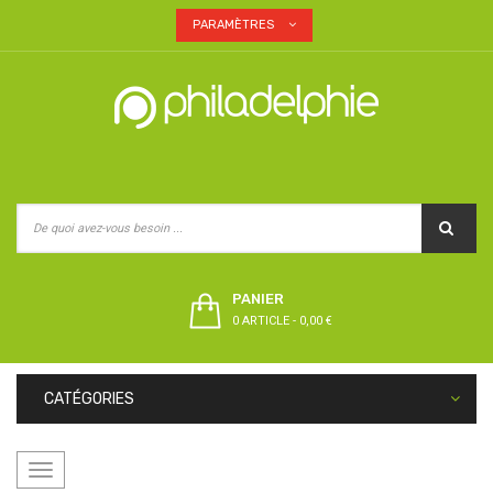
PARAMÈTRES
PANIER
0 ARTICLE
-
0,00 €
CATÉGORIES
Basculer