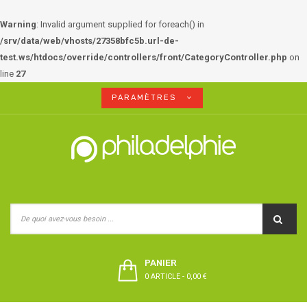
Warning
: Invalid argument supplied for foreach() in
/srv/data/web/vhosts/27358bfc5b.url-de-
test.ws/htdocs/override/controllers/front/CategoryController.php
on
line
27
PARAMÈTRES
PANIER
0 ARTICLE
-
0,00 €