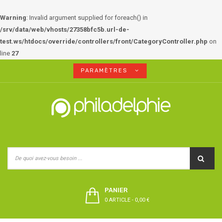
Warning
: Invalid argument supplied for foreach() in
/srv/data/web/vhosts/27358bfc5b.url-de-
test.ws/htdocs/override/controllers/front/CategoryController.php
on
line
27
PARAMÈTRES
PANIER
0 ARTICLE
-
0,00 €