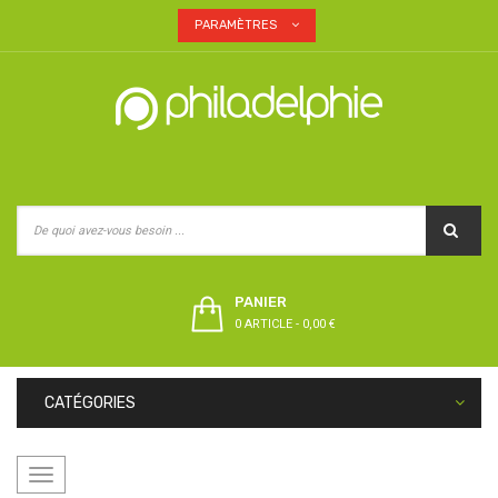
PARAMÈTRES
PANIER
0 ARTICLE
-
0,00 €
CATÉGORIES
Basculer