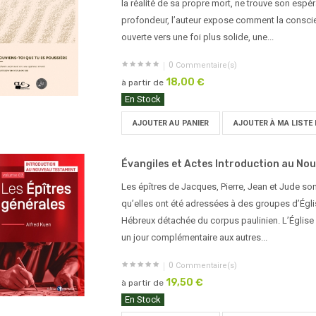
la réalité de sa propre mort, ne trouve son espér
profondeur, l’auteur expose comment la conscie
ouverte vers une foi plus solide, une...
0
Commentaire(s)
18,00 €
à partir de
En Stock
AJOUTER AU PANIER
AJOUTER À MA LISTE 
Évangiles et Actes Introduction au Nou
Les épîtres de Jacques, Pierre, Jean et Jude son
qu’elles ont été adressées à des groupes d’Églis
Hébreux détachée du corpus paulinien. L’Église 
un jour complémentaire aux autres...
0
Commentaire(s)
19,50 €
à partir de
En Stock