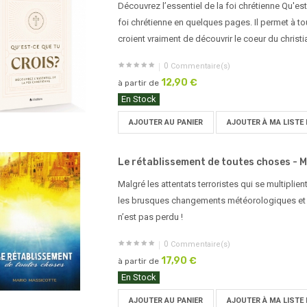
Découvrez l’essentiel de la foi chrétienne Qu'est-
foi chrétienne en quelques pages. Il permet à t
croient vraiment de découvrir le coeur du christ
0
Commentaire(s)
12,90 €
à partir de
En Stock
AJOUTER AU PANIER
AJOUTER À MA LISTE 
Le rétablissement de toutes choses - Ma
Malgré les attentats terroristes qui se multipli
les brusques changements météorologiques et la
n’est pas perdu !
0
Commentaire(s)
17,90 €
à partir de
En Stock
AJOUTER AU PANIER
AJOUTER À MA LISTE 