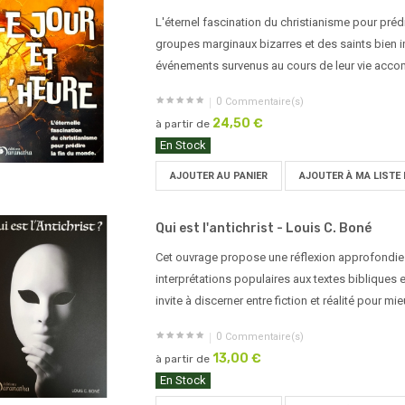
L'éternel fascination du christianisme pour prédi
groupes marginaux bizarres et des saints bien 
événements survenus au cours de leur vie accom
0
Commentaire(s)
24,50 €
à partir de
En Stock
AJOUTER AU PANIER
AJOUTER À MA LISTE 
Qui est l'antichrist - Louis C. Boné
Cet ouvrage propose une réflexion approfondie su
interprétations populaires aux textes bibliques 
invite à discerner entre fiction et réalité pour m
0
Commentaire(s)
13,00 €
à partir de
En Stock