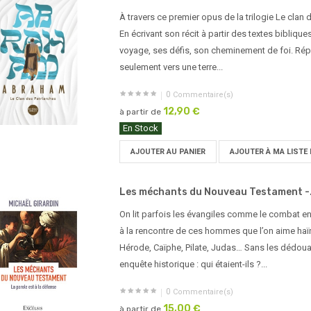
À travers ce premier opus de la trilogie Le clan 
En écrivant son récit à partir des textes biblique
voyage, ses défis, son cheminement de foi. Ré
seulement vers une terre...
0
Commentaire(s)
12,90 €
à partir de
En Stock
AJOUTER AU PANIER
AJOUTER À MA LISTE 
Les méchants du Nouveau Testament -.
On lit parfois les évangiles comme le combat entre
à la rencontre de ces hommes que l’on aime haï
Hérode, Caïphe, Pilate, Judas… Sans les dédouan
enquête historique : qui étaient-ils ?...
0
Commentaire(s)
15,00 €
à partir de