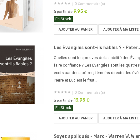
0
Commentaire(s)
9,95 €
à partir de
En Stock
AJOUTER AU PANIER
AJOUTER À MA LISTE 
Les Évangiles sont-ils fiables ? - Peter..
Quelles sont les preuves de la fiabilité des Évan
faire confiance ? Les Évangiles sont les quatre r
écrits par des apôtres, témoins directs des évén
Pierre et Luc est le fruit...
0
Commentaire(s)
13,95 €
à partir de
En Stock
AJOUTER AU PANIER
AJOUTER À MA LISTE 
Soyez appliqués - Marc - Warren W. Wier