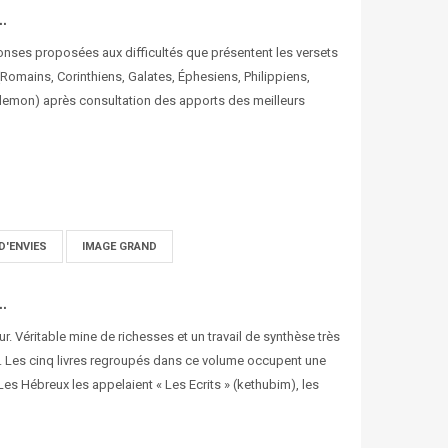
..
onses proposées aux difficultés que présentent les versets
(Romains, Corinthiens, Galates, Éphesiens, Philippiens,
ilemon) après consultation des apports des meilleurs
D'ENVIES
IMAGE GRAND
..
. Véritable mine de richesses et un travail de synthèse très
us. Les cinq livres regroupés dans ce volume occupent une
Les Hébreux les appelaient « Les Ecrits » (kethubim), les