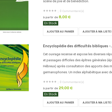
scène de joie et de bénédiction.
0
Commentaire(s)
8,00 €
à partir de
En Stock
AJOUTER AU PANIER
AJOUTER À MA LISTE 
Encyclopédie des difficultés bibliques -.
Cet ouvrage recense et expose les diverses rép
et passages difficiles des épîtres générales (épî
Hébreux) après consultation des apports des m
germanophones. Un index alphabétique avec de
0
Commentaire(s)
29,00 €
à partir de
En Stock
AJOUTER AU PANIER
AJOUTER À MA LISTE 