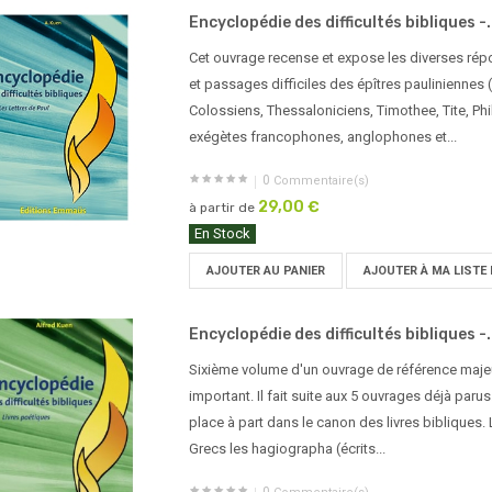
Encyclopédie des difficultés bibliques -.
Cet ouvrage recense et expose les diverses rép
et passages difficiles des épîtres pauliniennes 
Colossiens, Thessaloniciens, Timothee, Tite, Ph
exégètes francophones, anglophones et...
0
Commentaire(s)
29,00 €
à partir de
En Stock
AJOUTER AU PANIER
AJOUTER À MA LISTE 
Encyclopédie des difficultés bibliques -.
Sixième volume d'un ouvrage de référence majeur
important. Il fait suite aux 5 ouvrages déjà par
place à part dans le canon des livres bibliques. 
Grecs les hagiographa (écrits...