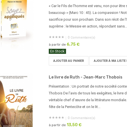
« Car le Fils de l'homme est venu, non pour être 
beaucoup » (Marc 10 : 45). La compassion ! Notr
sacrifice pour son prochain. Dans son récit de 
suprême : le Messie en action, répondant sans..
0
Commentaire(s)
6,75 €
à partir de
En Stock
AJOUTER AU PANIER
AJOUTER À MA LISTE 
Le livre de Ruth - Jean-Marc Thobois
Présentation : Un portrait de notre société con
Thobois De l'avis de tous les exégètes, le livre d
véritable chef d'œuvre de la littérature mondiale. 
fête de la Pentecôte et on le lit...
0
Commentaire(s)
13,50 €
à partir de