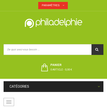
PARAMÈTRES
PANIER
0 ARTICLE
-
0,00 €
CATÉGORIES
Basculer