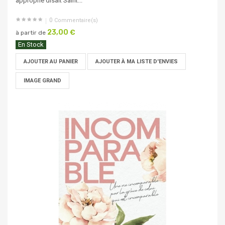
approprié disait Saint...
0
Commentaire(s)
23,00 €
à partir de
En Stock
AJOUTER AU PANIER
AJOUTER À MA LISTE D'ENVIES
IMAGE GRAND