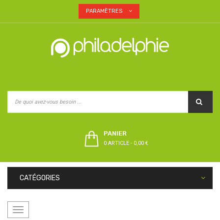
PARAMÈTRES
PANIER
0 ARTICLE
-
0,00 €
CATÉGORIES
Basculer