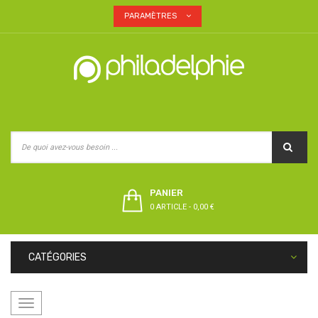
PARAMÈTRES
PANIER
0 ARTICLE
-
0,00 €
CATÉGORIES
Basculer