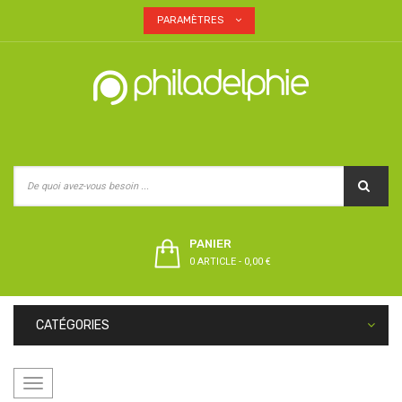
PARAMÈTRES
PANIER
0 ARTICLE
-
0,00 €
CATÉGORIES
Basculer