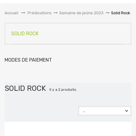
la
navigation
Accueil
&gt;
Prédications
>
Semaine de jeûne 2023
>
Solid Rock
SOLID ROCK
MODES DE PAIEMENT
SOLID ROCK
Il y a 2 produits.