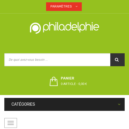
PARAMÈTRES
PANIER
0 ARTICLE
-
0,00 €
CATÉGORIES
Basculer