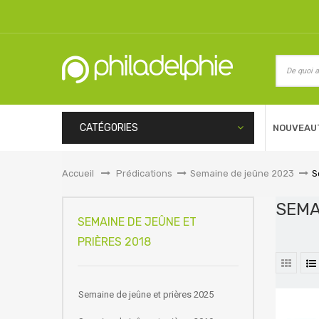
CATÉGORIES
NOUVEAU
Accueil
&gt;
Prédications
>
Semaine de jeûne 2023
>
S
SEMA
SEMAINE DE JEÛNE ET
PRIÈRES 2018
Semaine de jeûne et prières 2025