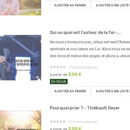
AJOUTER AU PANIER
AJOUTER À MA LISTE 
Qui ou quoi est l'auteur de la foi -...
Ne nous y trompons pas, Jésus est seul l’Auteu
spirituels et nos cœurs sur Lui. Alors nous ne
des dons et même des anges, et allons à Jésus
0
Commentaire(s)
3,50 €
à partir de
En Stock
AJOUTER AU PANIER
AJOUTER À MA LISTE 
Pourquoi prier ? - Thiébault Geyer
0
Commentaire(s)
3,50 €
à partir de