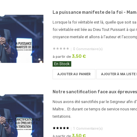
La puissance manifeste de la foi - Mam
Lorsque la foi véritable est là, quelle que soit s
foi véritable est liée au Dieu Tout Puissant à qu
croyance mentale et allons à l'auteur et l'accompl
0
Commentaire(s)
3,50 €
à partir de
En Stock
AJOUTER AU PANIER
AJOUTER À MA LISTE 
Notre sanctification face aux épreuves 
Nous avons été sanctifiés par le Seigneur afin d
Maître... Et durant ce temps de service nous re
tentations.
1
Commentaire(s)
3,50 €
à partir de