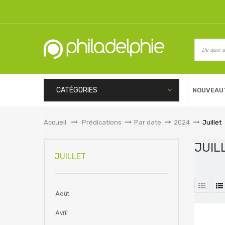
CATÉGORIES
NOUVEAU
Accueil
&gt;
Prédications
>
Par date
>
2024
>
Juillet
JUI
JUILLET
Août
Avril