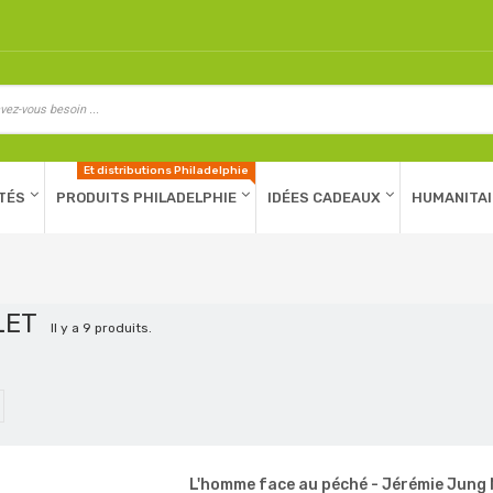
Et distributions Philadelphie
TÉS
PRODUITS PHILADELPHIE
IDÉES CADEAUX
HUMANITAI
LLET
Il y a 9 produits.
L'homme face au péché - Jérémie Jung