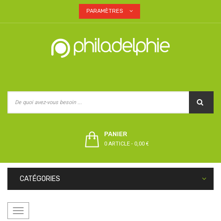
PARAMÈTRES
PANIER
0 ARTICLE
-
0,00 €
CATÉGORIES
Basculer