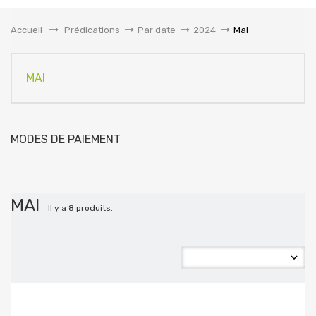
la
navigation
Accueil
&gt;
Prédications
>
Par date
>
2024
>
Mai
MAI
MODES DE PAIEMENT
MAI
Il y a 8 produits.