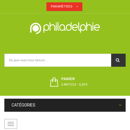
PARAMÈTRES
PANIER
0 ARTICLE
-
0,00 €
CATÉGORIES
Basculer