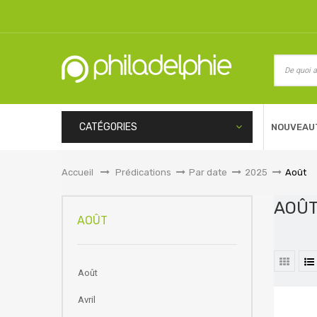
CATÉGORIES
NOUVEAU
Accueil
&gt;
Prédications
>
Par date
>
2025
>
Août
AOÛ
AOÛT
Août
Avril