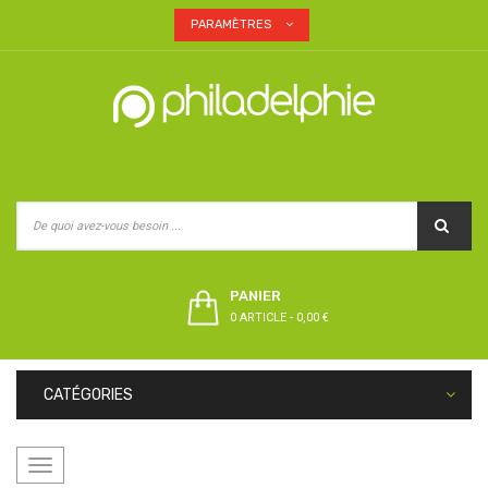
PARAMÈTRES
PANIER
0 ARTICLE
-
0,00 €
CATÉGORIES
Basculer