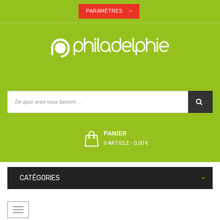
PARAMÈTRES
PANIER
0 ARTICLE
-
0,00 €
CATÉGORIES
Basculer