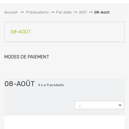
la
navigation
Accueil
&gt;
Prédications
>
Par date
>
2017
>
08-Août
08-AOÛT
MODES DE PAIEMENT
08-AOÛT
Il y a 9 produits.