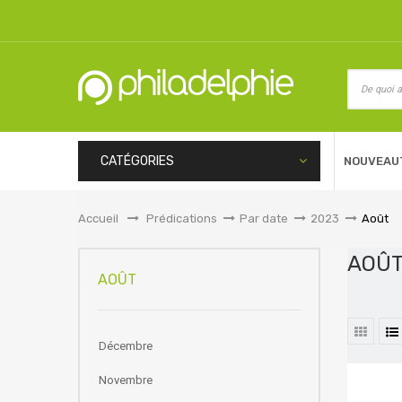
CATÉGORIES
NOUVEAU
Accueil
&gt;
Prédications
>
Par date
>
2023
>
Août
AOÛ
AOÛT
Décembre
Novembre