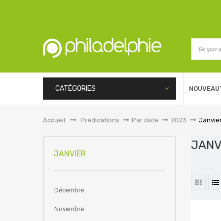
CATÉGORIES
NOUVEAU
Accueil
&gt;
Prédications
>
Par date
>
2023
>
Janvie
JAN
JANVIER
Décembre
Novembre