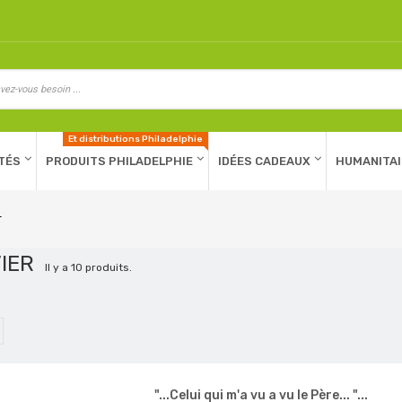
Et distributions Philadelphie
TÉS
PRODUITS PHILADELPHIE
IDÉES CADEAUX
HUMANITAI
r
VIER
Il y a 10 produits.
"...Celui qui m'a vu a vu le Père... "...