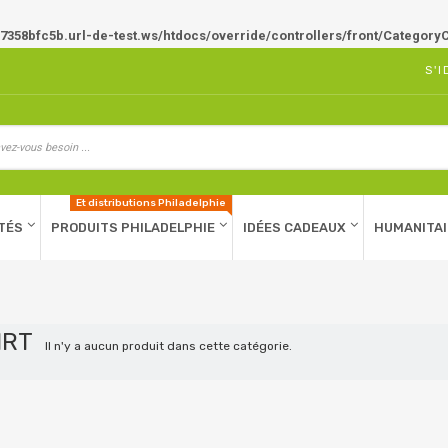
7358bfc5b.url-de-test.ws/htdocs/override/controllers/front/CategoryC
S'I
Et distributions Philadelphie
TÉS
PRODUITS PHILADELPHIE
IDÉES CADEAUX
HUMANITAI
IRT
Il n'y a aucun produit dans cette catégorie.