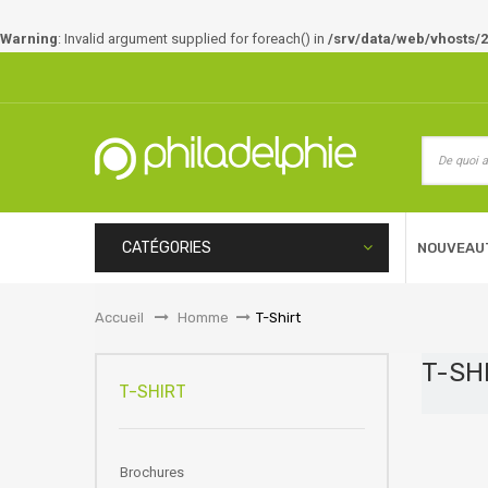
Warning
: Invalid argument supplied for foreach() in
/srv/data/web/vhosts/2
CATÉGORIES
NOUVEAU
Accueil
&gt;
Homme
>
T-Shirt
T-SH
T-SHIRT
Brochures