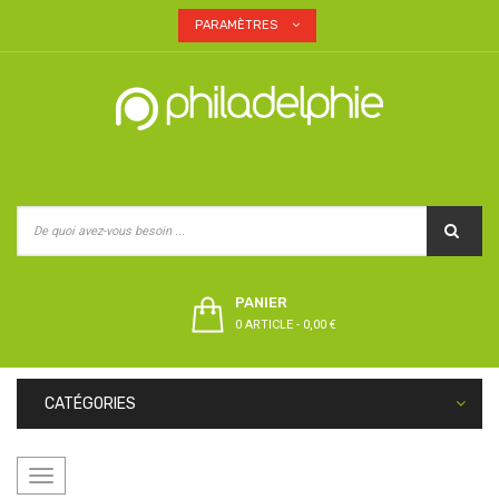
PARAMÈTRES
PANIER
0 ARTICLE
-
0,00 €
CATÉGORIES
Basculer