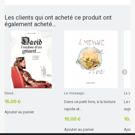
Les clients qui ont acheté ce produit ont
également acheté...
David...
Le message...
La sec
15,00 €
Dans ce petit livre, à la lecture
Le ret
rapide et...
sujet q
Ajouter au panier
10,00 €
10,0
Ajouter au panier
Ajoute