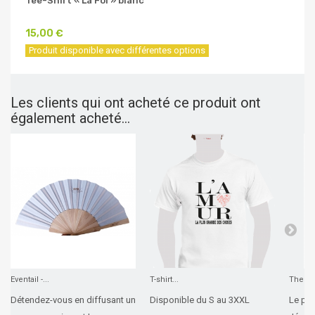
Tee-Shirt « La Foi » blanc
15,00 €
Produit disponible avec différentes options
Les clients qui ont acheté ce produit ont
également acheté...
Eventail -...
T-shirt...
The Ch
Détendez-vous en diffusant un
Disponible du S au 3XXL
Le peu