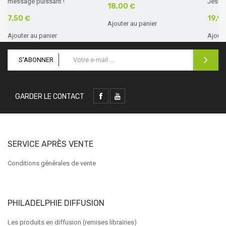
message puissant !
Jésus 
18,00 €
7,50 €
19,9
Ajouter au panier
Ajouter au panier
Ajoute
S'ABONNER
GARDER LE CONTACT
SERVICE APRÈS VENTE
Conditions générales de vente
PHILADELPHIE DIFFUSION
Les produits en diffusion (remises librairies)