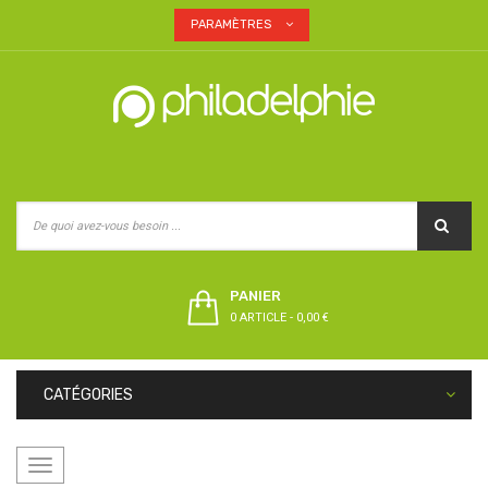
PARAMÈTRES
PANIER
0 ARTICLE
-
0,00 €
CATÉGORIES
Basculer