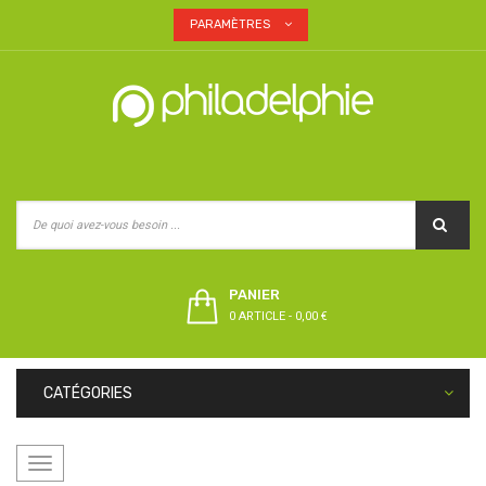
PARAMÈTRES
PANIER
0 ARTICLE
-
0,00 €
CATÉGORIES
Basculer