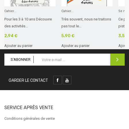
Cahier...
Cahier...
Se mari
Pour les 3 à 10 ans Découvre
Très souvent, nous ne traitons
Ce pet
des activités...
pas tout le...
pistes 
2,94 €
5,90 €
3,50
Ajouter au panier
Ajouter au panier
Ajoute
S'ABONNER
GARDER LE CONTACT
SERVICE APRÈS VENTE
Conditions générales de vente