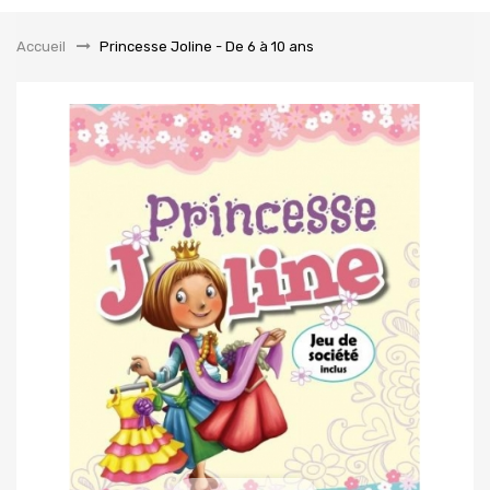
la
navigation
Accueil
&gt;
Princesse Joline - De 6 à 10 ans