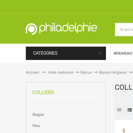
CATÉGORIES
NOUVEAU
Accueil
&gt;
Idée cadeaux
>
Bijoux
>
Bijoux religieux
>
COL
COLLIERS
Bague
Pins