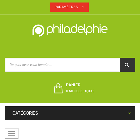
PARAMÈTRES
PANIER
0 ARTICLE
-
0,00 €
CATÉGORIES
Basculer