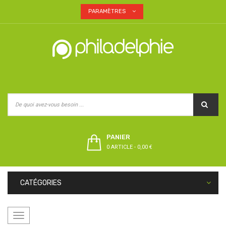
PARAMÈTRES
PANIER
0 ARTICLE
-
0,00 €
CATÉGORIES
Basculer