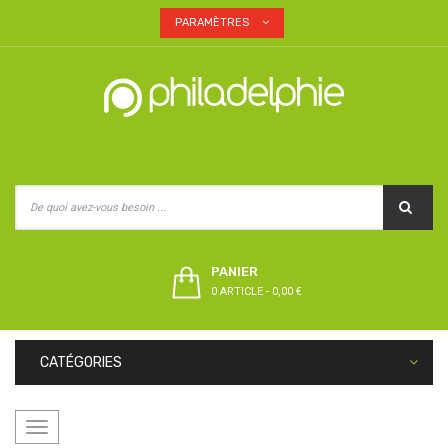
PARAMÈTRES
PANIER
0 ARTICLE
-
0,00 €
CATÉGORIES
Basculer